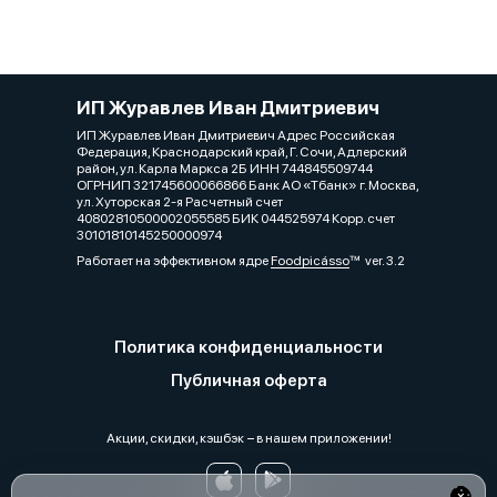
ИП Журавлев Иван Дмитриевич
ИП Журавлев Иван Дмитриевич Адрес Российская
Федерация, Краснодарский край, Г. Сочи, Адлерский
район, ул. Карла Маркса 2Б ИНН 744845509744
ОГРНИП 321745600066866 Банк АО «Тбанк» г. Москва,
ул. Хуторская 2-я Расчетный счет
40802810500002055585 БИК 044525974 Корр. счет
30101810145250000974
Работает на эффективном ядре
Foodpicásso
ver. 3.2
Политика конфиденциальности
Публичная оферта
Акции, скидки, кэшбэк − в нашем приложении!