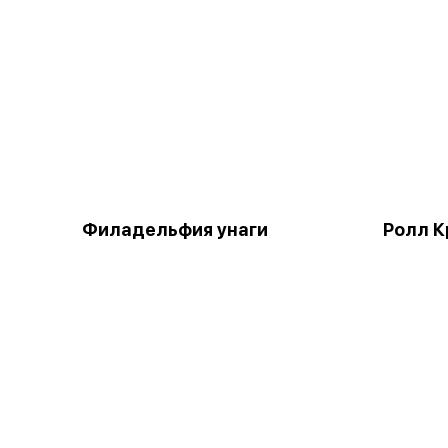
Филадельфия унаги
Ролл К