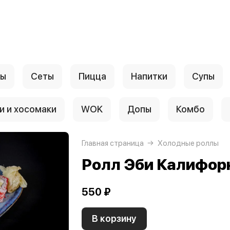
лы
Сеты
Пицца
Напитки
Супы
и и хосомаки
WOK
Допы
Комбо
Главная страница
Холодные роллы
Ролл Эби Калифор
550 ₽
В корзину