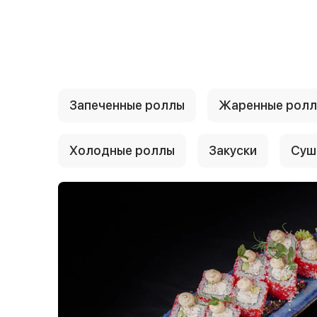
{{ textContacts }}
Запеченные роллы
Жаренные рол
Холодные роллы
Закуски
Суш