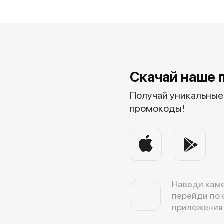
Скачай наше 
Получай уникальные 
промокоды!
Наведи каме
перейди по 
приложения