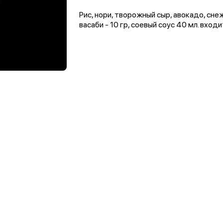
Рис, нори, творожный сыр, авокадо, снеж
васаби - 10 гр, соевый соус 40 мл. вход