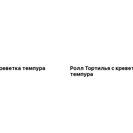
реветка темпура
Ролл Тортилья с креве
темпура