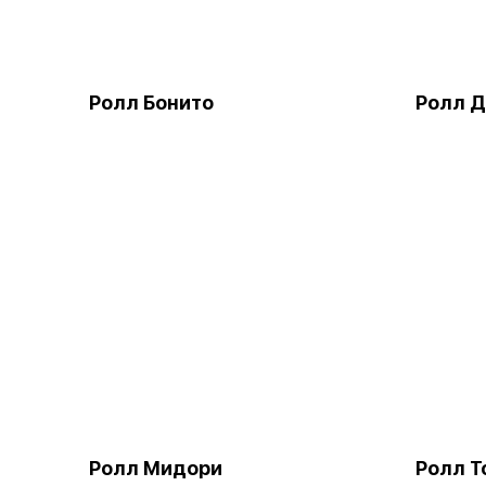
Ролл Бонито
Ролл Д
Ролл Мидори
Ролл Т