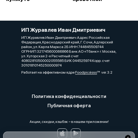
ИП Журавлев Иван Дмитриевич
ИП Журавлев Иван Дмитриевич Адрес Российская
Федерация, Краснодарский край, Г. Сочи, Адлерский
район, ул. Карла Маркса 2Б ИНН 744845509744
ОГРНИП 321745600066866 Банк АО «Тбанк» г. Москва,
ул. Хуторская 2-я Расчетный счет
40802810500002055585 БИК 044525974 Корр. счет
30101810145250000974
Работает на эффективном ядре
Foodpicásso
ver. 3.2
Политика конфиденциальности
Публичная оферта
Акции, скидки, кэшбэк − в нашем приложении!