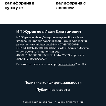
калифорния в
калифорния с
кунжуте
лососем
ИП Журавлев Иван Дмитриевич
ИП Журавлев Иван Дмитриевич Адрес Российская
Федерация, Краснодарский край, Г. Сочи, Адлерский
район, ул. Карла Маркса 2Б ИНН 744845509744
ОГРНИП 321745600066866 Банк АО «Тбанк» г. Москва,
ул. Хуторская 2-я Расчетный счет
40802810500002055585 БИК 044525974 Корр. счет
30101810145250000974
Работает на эффективном ядре
Foodpicásso
ver. 3.2
Политика конфиденциальности
Публичная оферта
Акции, скидки, кэшбэк − в нашем приложении!