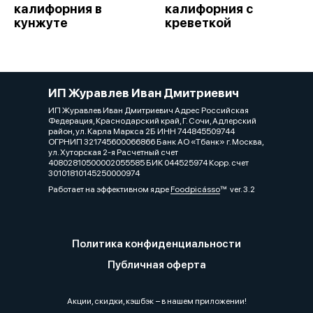
калифорния в
калифорния с
кунжуте
креветкой
ИП Журавлев Иван Дмитриевич
ИП Журавлев Иван Дмитриевич Адрес Российская
Федерация, Краснодарский край, Г. Сочи, Адлерский
район, ул. Карла Маркса 2Б ИНН 744845509744
ОГРНИП 321745600066866 Банк АО «Тбанк» г. Москва,
ул. Хуторская 2-я Расчетный счет
40802810500002055585 БИК 044525974 Корр. счет
30101810145250000974
Работает на эффективном ядре
Foodpicásso
ver. 3.2
Политика конфиденциальности
Публичная оферта
Акции, скидки, кэшбэк − в нашем приложении!