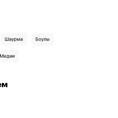
Шаурма
Боулы
Мидии
ем