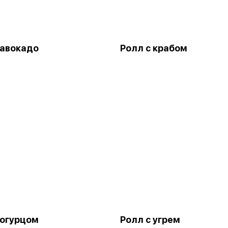
 авокадо
Ролл с крабом
 огурцом
Ролл с угрем