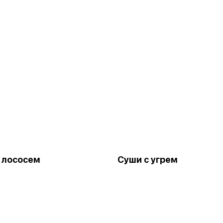
 лососем
Суши с угрем