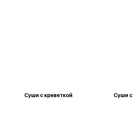
Суши с креветкой
Суши с