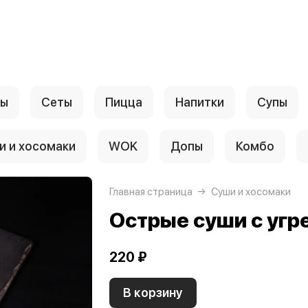
лы
Сеты
Пицца
Напитки
Супы
и и хосомаки
WOK
Допы
Комбо
Главная страница
Суши и хосомаки
Острые суши с угр
220 ₽
В корзину