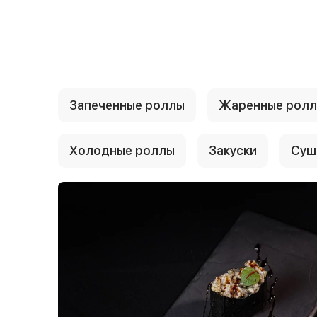
{{ textContacts }}
Запеченные роллы
Жаренные рол
Холодные роллы
Закуски
Суш