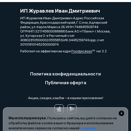
ИП Журавлев Иван Дмитриевич
ИП Журавлев Иван Дмитриевич Адрес Российская
Федерация, Краснодарский край, Г. Сочи, Адлерский
район, ул. Карла Маркса 2Б ИНН 744845509744
ОГРНИП 321745600066866 Банк АО «Тбанк» г. Москва,
ул. Хуторская 2-я Расчетный счет
40802810500002055585 БИК 044525974 Корр. счет
30101810145250000974
Работает на эффективном ядре
Foodpicásso
ver. 3.2
Политика конфиденциальности
Публичная оферта
Акции, скидки, кэшбэк − в нашем приложении!
Мы используем куки.
Пользуясь сайтом, вы даёте согласие на
обработку файлов cookie вашего браузера и использование
аналитических сервисов согласно нашей
политике