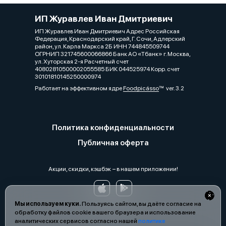
ИП Журавлев Иван Дмитриевич
ИП Журавлев Иван Дмитриевич Адрес Российская
Федерация, Краснодарский край, Г. Сочи, Адлерский
район, ул. Карла Маркса 2Б ИНН 744845509744
ОГРНИП 321745600066866 Банк АО «Тбанк» г. Москва,
ул. Хуторская 2-я Расчетный счет
40802810500002055585 БИК 044525974 Корр. счет
30101810145250000974
Работает на эффективном ядре
Foodpicásso
ver. 3.2
Политика конфиденциальности
Публичная оферта
Акции, скидки, кэшбэк − в нашем приложении!
Мы используем куки.
Пользуясь сайтом, вы даёте согласие на
обработку файлов cookie вашего браузера и использование
аналитических сервисов согласно нашей
политике